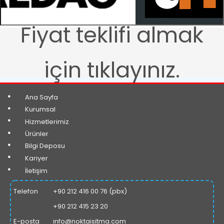
Fiyat teklifi almak
için tıklayınız.
•
Ana Sayfa
•
Kurumsal
•
Hizmetlerimiz
•
Ürünler
•
Bilgi Deposu
•
Kariyer
•
İ
leti
ş
im
Telefon
+90 212 416 00 76 (pbx)
+90 212 415 23 20
E-posta
info@noktaisitma.com