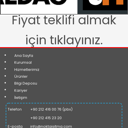
Fiyat teklifi almak
için tıklayınız.
•
Ana Sayfa
•
Kurumsal
•
Hizmetlerimiz
•
Ürünler
•
Bilgi Deposu
•
Kariyer
•
İ
leti
ş
im
Telefon
+90 212 416 00 76 (pbx)
+90 212 415 23 20
E-posta
info@noktaisitma.com